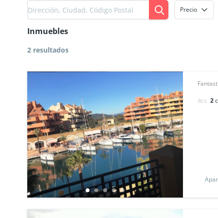
Precio
Inmuebles
2 resultados
Fantast
2
Apar