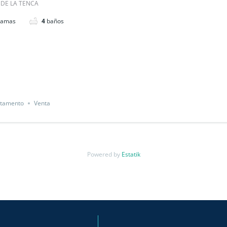
 DE LA TENCA
camas
4
baños
tamento
Venta
Powered by
Estatik